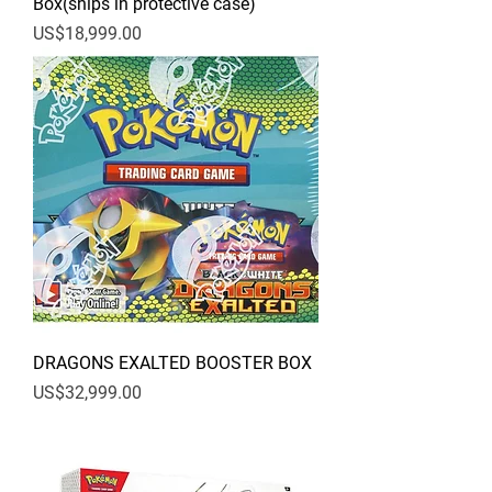
Box(ships in protective case)
價格
US$18,999.00
DRAGONS EXALTED BOOSTER BOX
價格
US$32,999.00