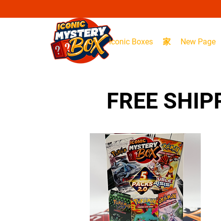
Iconic Boxes
家
New Page
FREE SHIP